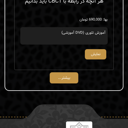
هر آنچه در رابطه با CBCT باید بدانیم
بها: 690,000 تومان
آموزش تئوری (DVD آموزشی)
نمایش
بیشتر...