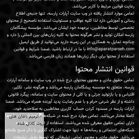
رعایت قوانین مرتبط با کاربر می‌باشد.
تمامی موارد انتشار یافته در وب سایت آپارات پارسه، تنها جنبه‌ی اطلاع
رسانی و آموزشی دارد لذا کلیه عواقب و مسئولیت استفاده ناصحیح از محتوای
تخصصی توسط مخاطبین، برعهده خود ایشان می‌باشد. مؤسسه پیشگامان
پارسه امکان تولید و نشر هرگونه محتوا به کلیه زبان‌های بین المللی را دارد و
چنانچه تمایل به همکاری در این زمینه دارید می‌توانید از طریق ایمیل
info@aparatparseh.com با ما در ارتباط باشید .ضمنا شرایط و قوانین
استفاده از محتوا برای دیگر زبان‌ها همانند زبان فارسی می‌باشد .
قوانین انتشار محتوا
تمامی حقوق مادی و معنوی محتوای درج شده در وب سایت و سامانه آپارات
پارسه، متعلق به موسسه پیشگامان پارسه می‌باشد و هرگونه نشر، تکثیر،
اقتباس و یا بازتولید جزئی و یا کلی از محتوای سایت و سامانه، پیگرد قانونی
داشته و از نظر شرعی حرام و با عدم رضایت پدید آورنده همراه می‌باشد. ضمنا
آپارات پارسه در مسدود کردن حساب کاربری مخاطبین به صلاحدید خود،
×
کاملا مختار می‌باشد. تمامی موارد درج شده در شبکه‌های اجتماعی و رسانه‌ها
دارای تمامی حقوق معرفی شده می‌باشند. استفاده از این محتواها در «
شبکه‌های اجتماعی و رسانه‌ها » تنها جهت اشتراک گذاری با ذکر منبع بلامانع
می‌باشد. حقوق مادی و معنوی تمامی تبلیغاتی که توسط بخش تبلیغات