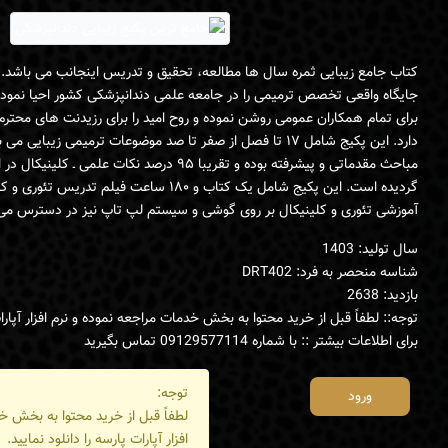
کتاب جامع زیبایی ثمره سال ها مطالعه، تحقیق و تدریس اینجانب می باشد. ا
جایگاه واقعی تخصص ترمیمی را در جامعه علمی دندانپزشکی کشور احیا نموده و
برای تمام همکاران عمومی روشن نموده و روح امید را برای رزیدنت های محترم ر
دارد. این پکیج شامل ۱۷ تا فصل از صفر تا صد موضوعات ترمیمی زی
مباحث مقدماتی و پیشرفته بوده و تقریبا ۹۵ درصد نکا
گردیده است. این پکیج شامل یک کتاب و ۱۸۰ ساعت فیل
آموزشی تئوری و کلینیکال بر روی گوشی و سیستم لپ تاپ نیز در دسترس می 
سال تولید: 1403
شناسه منحصر به فرد: DRT402
بازدید: 2638
توجه:: لطفاً قبل از خرید محتوا به بخش خدمات مراجعه نموده و نرم افزار آپارات
برای اطلاعات بیشتر :: با شماره 09129577114 تماس بگیرید
توجه:
ورود
لطفاً قبل از خرید محتوا به بخش خ
افزار آپارات پارسه را دانلود نمایید.